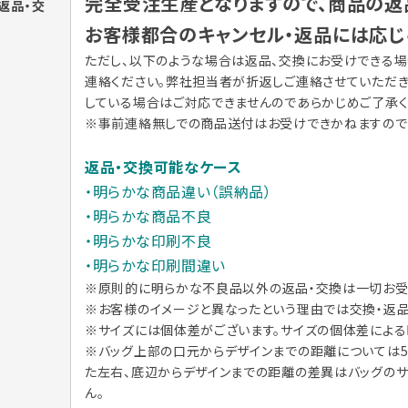
完全受注生産となりますので、商品の
返品・交
お客様都合のキャンセル・返品には応じ
ただし、以下のような場合は返品、交換にお受けできる場
連絡ください。弊社担当者が折返しご連絡させていただ
している場合はご対応できませんのであらかじめご了承く
※事前連絡無しでの商品送付はお受けできかねますので
返品・交換可能なケース
・明らかな商品違い（誤納品）
・明らかな商品不良
・明らかな印刷不良
・明らかな印刷間違い
※原則的に明らかな
不良品以外の返品・交換は一切お受
※お客様のイメージと異なったという理由では交換・返品
※サイズには個体差がございます。サイズの個体差によ
※バッグ上部の口元からデザインまでの距離については
た左右、底辺からデザインまでの距離の差異はバッグの
ん。