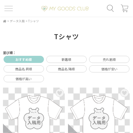
>
データ入稿
>
Tシャツ
Tシャツ
並び順：
おすすめ順
新着順
売れ筋順
商品名 昇順
商品名 降順
価格が安い
価格が高い